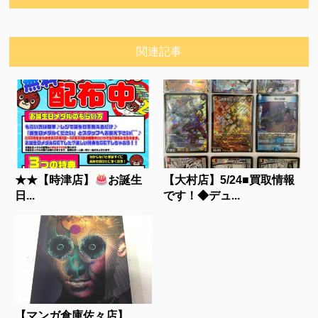
関連記事
★★【時津店】
お誕生
【大村店】5/24■買取情報
日...
です！◆デュ...
【マンガ倉庫佐々店】