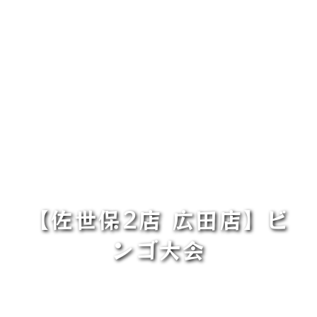
【佐世保2店 広田店】ビ
ンゴ大会