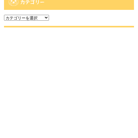
カテゴリー
カ
テ
ゴ
アーカイブ
リ
ー
ア
ー
カ
人気記事
イ
ブ
人気記事
【大村店】8/16 ビンゴ大会中止のご案内
33件のビュー
【時津店】アミューズ部門 8月2週目の入荷予
定です...
29件のビュー