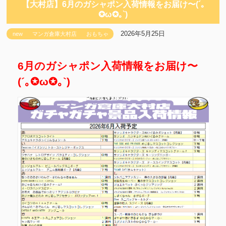
【大村店】6月のガシャポン入荷情報をお届け〜(´｡
✪ω✪｡`)
2026年5月25日
new
マンガ倉庫大村店
おもちゃ
6月のガシャポン入荷情報をお届け〜
(´｡✪ω✪｡`)