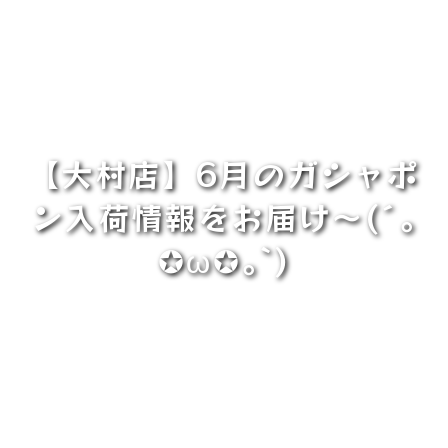
【大村店】6月のガシャポ
ン入荷情報をお届け〜(´｡
✪ω✪｡`)