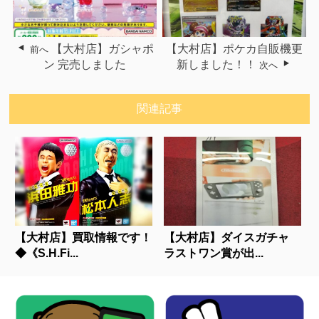
【大村店】ガシャポ
【大村店】ポケカ自販機更
前へ
ン 完売しました
新しました！！
次へ
関連記事
【大村店】買取情報です！
【大村店】ダイスガチャ
◆《S.H.Fi...
ラストワン賞が出...