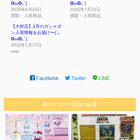
✪ω✪｡`)
✪ω✪｡`)
2026年6月24日
2026年7月22日
買取・入荷商品
買取・入荷商品
【大村店】2月のガシャポ
ン入荷情報をお届け〜(´｡
✪ω✪｡`)
2026年1月27日
new
Facebook
Twitter
LINE
同カテゴリー前後の記事