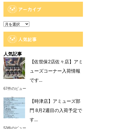
テ
ゴ
アーカイブ
リ
ー
ア
ー
カ
人気記事
イ
ブ
人気記事
【佐世保2店佐々店】アミ
ューズコーナー入荷情報
です...
67件のビュー
【時津店】アミューズ部
門 8月2週目の入荷予定で
す...
53件のビュー