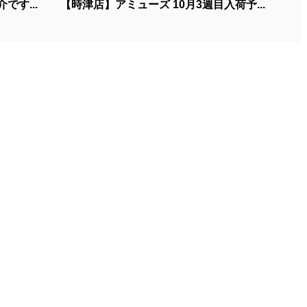
です...
【時津店】アミューズ 10月3週目入荷予...