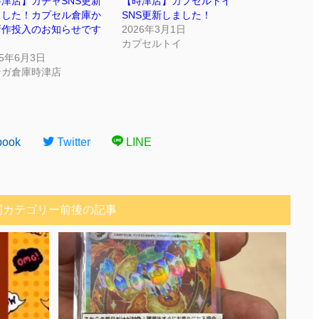
津店】ガチャSNS更新
【時津店】カプセルトイ
ました！カプセル倉庫か
SNS更新しました！
新作投入のお知らせです
2026年3月1日
カプセルトイ
25年6月3日
ンガ倉庫時津店
book
Twitter
LINE
同カテゴリー前後の記事