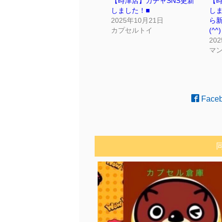
【時津店】ガチャSNS更新
【時
しました！■
し
2025年10月21日
ら
カプセルトイ
(^^)
20
マ
Face