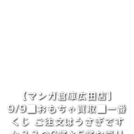
【マンガ倉庫広田店】
9/9■おもちゃ買取■一番
くじ ご注文はうさぎです
か？？のC賞とE賞お売り