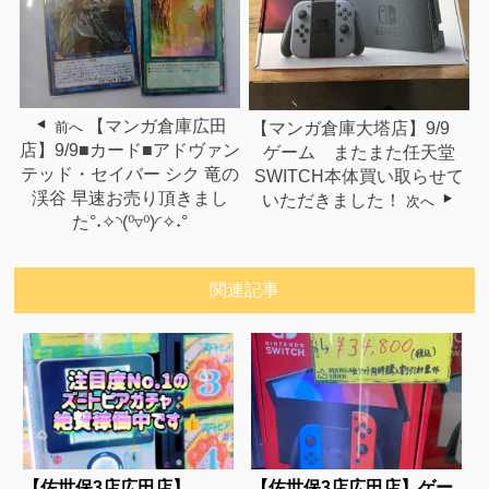
【マンガ倉庫広田
【マンガ倉庫大塔店】9/9
前へ
店】9/9■カード■アドヴァン
ゲーム またまた任天堂
テッド・セイバー シク 竜の
SWITCH本体買い取らせて
渓谷 早速お売り頂きまし
いただきました！
次へ
た°˖✧◝(⁰▿⁰)◜✧˖°
関連記事
【佐世保3店広田店】
【佐世保3店広田店】ゲー