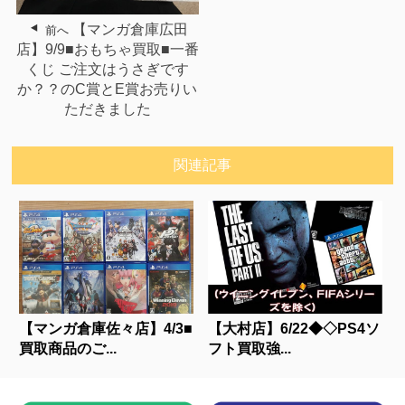
【マンガ倉庫広田
前へ
店】9/9■おもちゃ買取■一番
くじ ご注文はうさぎです
か？？のC賞とE賞お売りい
ただきました
関連記事
【マンガ倉庫佐々店】4/3■
【大村店】6/22◆◇PS4ソ
買取商品のご...
フト買取強...