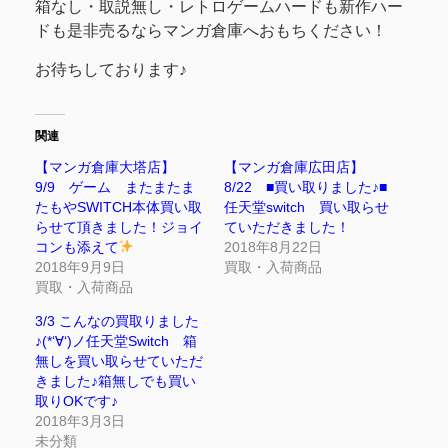
箱なし・取説無し・レトロゲームハードも新作ハー
ドも是非売るならマンガ倉庫へおもちください！
お待ちしております♪
関連
【マンガ倉庫大塔店】
【マンガ倉庫広田店】
9/9 ゲーム またまたま
8/22 ■買い取りました♪■
たもやSWITCH本体買い取
任天堂switch 買い取らせ
らせて頂きました！ジョイ
ていただきました！
コンも添えて
2018年8月22日
2018年9月9日
買取・入荷商品
買取・入荷商品
3/3 こんなの買取りました
♪(*‘∀‘)ノ任天堂Switch 箱
無しを買い取らせていただ
きました♪箱無しでも買い
取りOKです♪
2018年3月3日
未分類