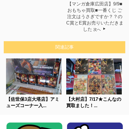
【マンガ倉庫広田店】9/9■
おもちゃ買取■一番くじ ご
注文はうさぎですか？？の
C賞とE賞お売りいただきま
した
次へ
関連記事
【佐世保3店大塔店】アミ
【大村店】7/17★こんなの
ューズコーナー入...
買取ました！...