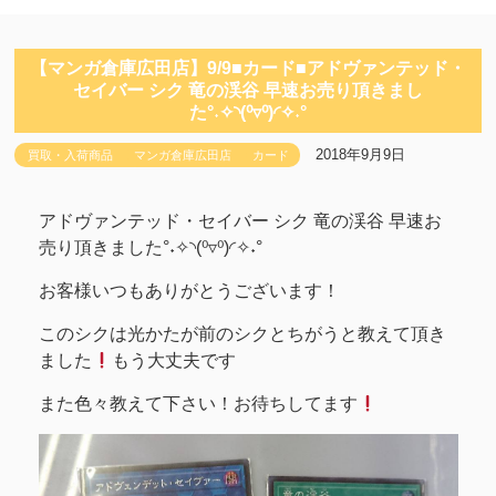
【マンガ倉庫広田店】9/9■カード■アドヴァンテッド・
セイバー シク 竜の渓谷 早速お売り頂きまし
た°˖✧◝(⁰▿⁰)◜✧˖°
2018年9月9日
買取・入荷商品
マンガ倉庫広田店
カード
アドヴァンテッド・セイバー シク 竜の渓谷 早速お
売り頂きました°˖✧◝(⁰▿⁰)◜✧˖°
お客様いつもありがとうございます！
このシクは光かたが前のシクとちがうと教えて頂き
ました
もう大丈夫です
また色々教えて下さい！お待ちしてます