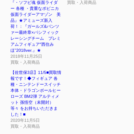
『・ソフビ魂 仮面ライダ
買取・入荷商品
ー 各種 ・貴重なポピニカ
仮面ライダーアマゾン 美
品』★アミューズ新入
荷！：『ガールズ&パンツ
ァー最終章×パシフィック
レーシングチーム プレミ
アムフィギュア″西住み
ほ”2018ver.』★
2018年11月25日
買取・入荷商品
【佐世保3店】11/5■買取情
報です！◆フィギュア 各
種・ニンテンドースイッチ
本体・ドラゴンボールヒー
ローズ BM2弾 アルティメ
ット 孫悟空（未開封）
等々 をお持ちいただきま
した！■
2020年11月5日
買取・入荷商品