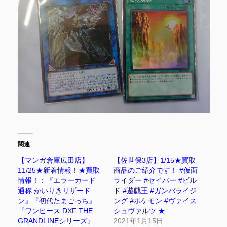
関連
【マンガ倉庫広田店】
【佐世保3店】1/15★買取
11/25★新着情報！★買取
商品のご紹介です！ #仮面
情報！：『エラーカード
ライダー #セイバー #ビル
通称 かいりきリザード
ド #遊戯王 #ガンバライジ
ン』『初代たまごっち』
ング #ポケモン #ヴァイス
『ワンピース DXF THE
シュヴァルツ ★
GRANDLINEシリーズ』
2021年1月15日