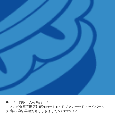
買取・入荷商品
【マンガ倉庫広田店】9/9■カード■アドヴァンテッド・セイバー シ
ク 竜の渓谷 早速お売り頂きました°˖✧◝(⁰▿⁰)◜✧˖°