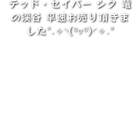
テッド・セイバー シク 竜
の渓谷 早速お売り頂きま
した°˖✧◝(⁰▿⁰)◜✧˖°