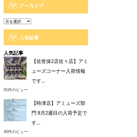
ゴ
アーカイブ
リ
ー
ア
ー
カ
人気記事
イ
ブ
人気記事
【佐世保2店佐々店】アミ
ューズコーナー入荷情報
です...
81件のビュー
【時津店】アミューズ部
門 8月2週目の入荷予定で
す...
40件のビュー