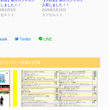
大村店】新作ガシャポン
【大村店】新作ガシャポン
荷しました！！
入荷しました！！
26年5月9日
2026年5月15日
プセルトイ
カプセルトイ
book
Twitter
LINE
同カテゴリー前後の記事