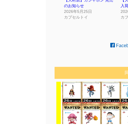
【大村店】ガシャポン 完売
【
のお知らせ
入
2026年5月25日
20
カプセルトイ
カ
Face