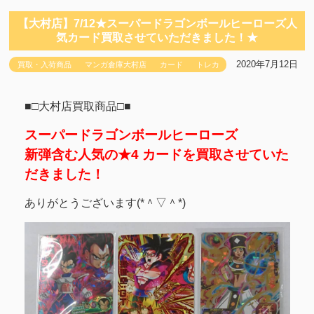
【大村店】7/12★スーパードラゴンボールヒーローズ人
気カード買取させていただきました！★
2020年7月12日
買取・入荷商品
マンガ倉庫大村店
カード
トレカ
■□大村店買取商品□■
スーパードラゴンボールヒーローズ
新弾含む人気の★4 カードを買取させていた
だきました！
ありがとうございます(*＾▽＾*)