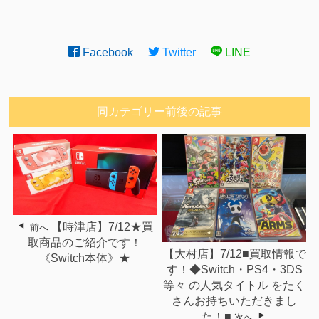
Facebook
Twitter
LINE
同カテゴリー前後の記事
【時津店】7/12★買
前へ
取商品のご紹介です！
【大村店】7/12■買取情報で
《Switch本体》★
す！◆Switch・PS4・3DS
等々 の人気タイトル をたく
さんお持ちいただきまし
た！■
次へ