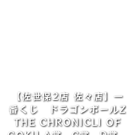
【佐世保2店 佐々店】一
番くじ ドラゴンボールZ
THE CHRONICLI OF
GOKU A賞、C賞、D賞、