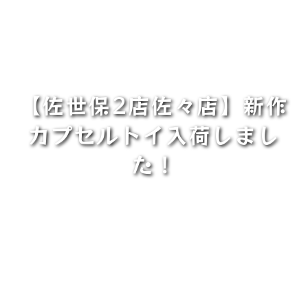
【佐世保2店佐々店】新作
カプセルトイ入荷しまし
た！