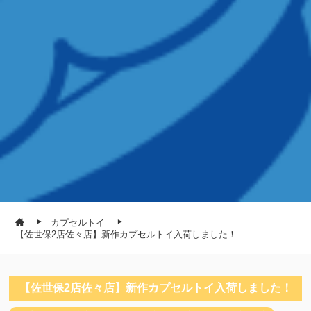
カプセルトイ
【佐世保2店佐々店】新作カプセルトイ入荷しました！
【佐世保2店佐々店】新作カプセルトイ入荷しました！