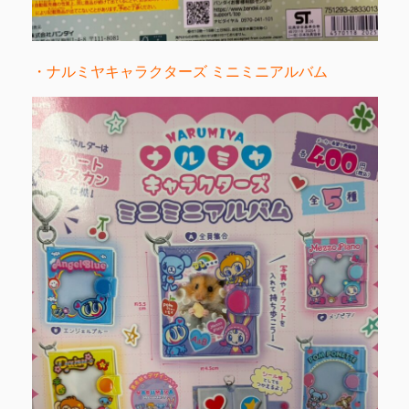
・ナルミヤキャラクターズ ミニミニアルバム