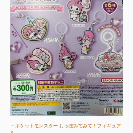
・ポケットモンスター しっぽみてみて！フィギュア
3