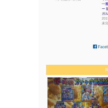
一
ー 
ガル
20
未
Face