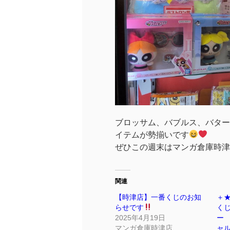
ブロッサム、バブルス、バター
イテムが勢揃いです
ぜひこの週末はマンガ倉庫時津
関連
【時津店】一番くじのお知
＋
らせです
く
2025年4月19日
ー
マンガ倉庫時津店
ャ