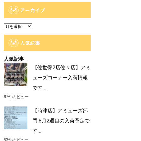
テ
ゴ
アーカイブ
リ
ー
ア
ー
カ
人気記事
イ
ブ
人気記事
【佐世保2店佐々店】アミ
ューズコーナー入荷情報
です...
67件のビュー
【時津店】アミューズ部
門 8月2週目の入荷予定で
す...
53件のビュー