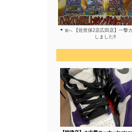
【佐世保2店広田店】一撃
前へ
しました‼