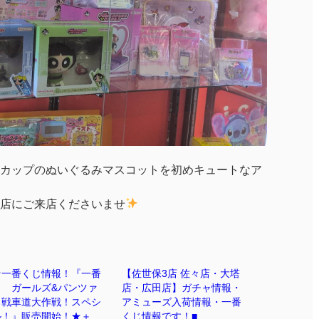
カップのぬいぐるみマスコットを初めキュートなア
店にご来店くださいませ
★一番くじ情報！『一番
【佐世保3店 佐々店・大塔
じ ガールズ&パンツァ
店・広田店】ガチャ情報・
 戦車道大作戦！スペシ
アミューズ入荷情報・一番
ル！』販売開始！★＋
くじ情報です！■