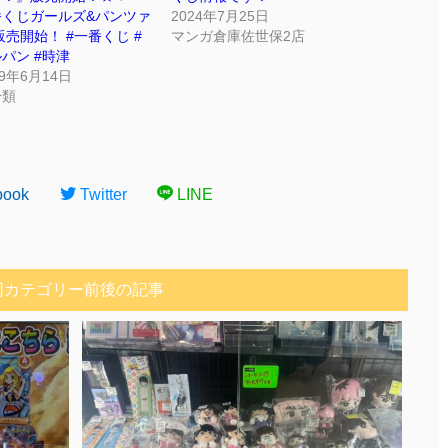
番くじガールズ&パンツァ
2024年7月25日
販売開始！ #一番くじ #
マンガ倉庫佐世保2店
パン #時津
19年6月14日
分類
book
Twitter
LINE
同カテゴリー前後の記事