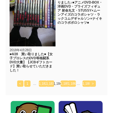
りました♪■アニメDVD-BOX・
洋画DVD・プライズフィギュ
ア 射命丸文・STUSSY×ムー
ンアイズのコラボシャツ・ラ
ックコムデギャルソン×ナイキ
のコラボポロシャツ■
2018年4月28日
■4/28 買い取りました■【女
子プロレスのDVD等格闘系
DVD大量】【JCBギフトカー
ド】買い取らせていただきま
した！
<
1
…
1,182
1,183
1,184
1,185
1,186
…
1,188
>