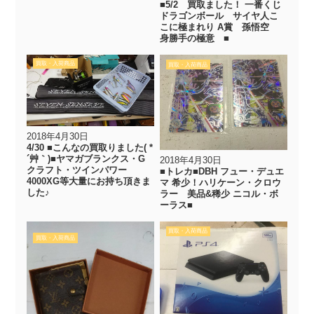
■5/2 買取ました！ 一番くじ
ドラゴンボール サイヤ人こ
こに極まれり A賞 孫悟空
身勝手の極意 ■
買取・入荷商品
買取・入荷商品
2018年4月30日
4/30 ■こんなの買取りました( *
´艸｀)■ヤマガブランクス・G
2018年4月30日
クラフト・ツインパワー
■トレカ■DBH フュー・デュエ
4000XG等大量にお持ち頂きま
マ 希少！ハリケーン・クロウ
した♪
ラー 美品&稀少 ニコル・ボ
ーラス■
買取・入荷商品
買取・入荷商品