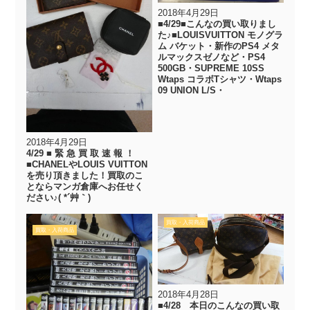
2018年4月29日
■4/29■こんなの買い取りまし
た♪■LOUISVUITTON モノグラ
ム バケット・新作のPS4 メタ
ルマックスゼノなど・PS4
500GB・SUPREME 10SS
Wtaps コラボTシャツ・Wtaps
09 UNION L/S・
2018年4月29日
4/29 ■ 緊 急 買 取 速 報 ！
■CHANELやLOUIS VUITTON
を売り頂きました！買取のこ
とならマンガ倉庫へお任せく
ださい♪( *´艸｀)
買取・入荷商品
買取・入荷商品
2018年4月28日
■4/28 本日のこんなの買い取