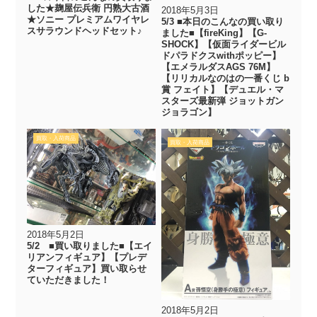
した★麹屋伝兵衛 円熟大古酒
2018年5月3日
★ソニー プレミアムワイヤレ
5/3 ■本日のこんなの買い取り
スサラウンドヘッドセット♪
ました■【fireKing】【G-
SHOCK】【仮面ライダービル
ドパラドクスwithポッピー】
【エメラルダスAGS 76M】
【リリカルなのはの一番くじ b
賞 フェイト】【デュエル・マ
スターズ最新弾 ジョットガン
ジョラゴン】
買取・入荷商品
買取・入荷商品
2018年5月2日
5/2 ■買い取りました■【エイ
リアンフィギュア】【プレデ
ターフィギュア】買い取らせ
ていただきました！
2018年5月2日