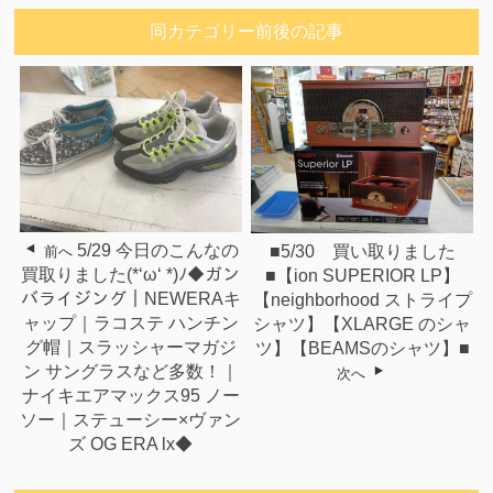
同カテゴリー前後の記事
5/29 今日のこんなの
■5/30 買い取りました
前へ
買取りました(*‘ω‘ *)ﾉ◆ガン
■【ion SUPERIOR LP】
バライジング｜NEWERAキ
【neighborhood ストライプ
ャップ｜ラコステ ハンチン
シャツ】【XLARGE のシャ
グ帽｜スラッシャーマガジ
ツ】【BEAMSのシャツ】■
ン サングラスなど多数！｜
次へ
ナイキエアマックス95 ノー
ソー｜ステューシー×ヴァン
ズ OG ERA lx◆