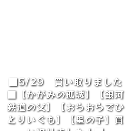
■5/29 買い取りました
■【かがみの孤城】【銀河
鉄道の父】【おらおらでひ
とりいぐも】【星の子】買