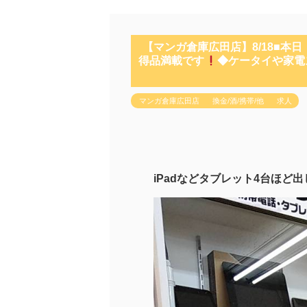
【マンガ倉庫広田店】8/18■本日
得品満載です
◆ケータイや家電
マンガ倉庫広田店
換金/酒/携帯/他
求人
iPadなどタブレット4台ほど