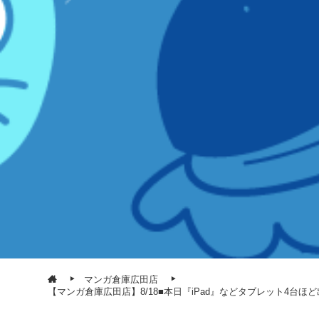
マンガ倉庫広田店
【マンガ倉庫広田店】8/18■本日『iPad』などタブレット4台ほ