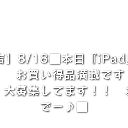
】8/18■本日『iPa
お買い得品満載です
・大募集してます！！ 
でー♪■