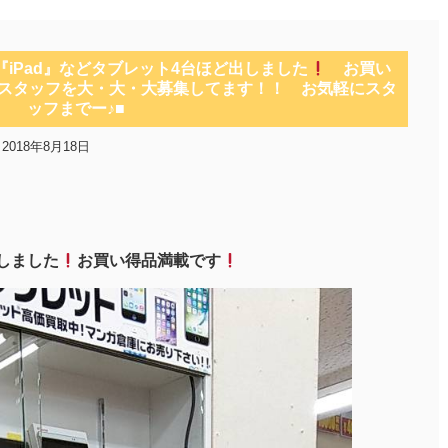
『iPad』などタブレット4台ほど出しました
お買い
スタッフを大・大・大募集してます！！ お気軽にスタ
ッフまでー♪■
2018年8月18日
出しました
お買い得品満載です