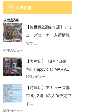
カ
人気記事
イ
ブ
人気記事
【佐世保2店佐々店】アミ
ューズコーナー入荷情報
です...
44件のビュー
【大村店】《8月7日発
売》Happyくじ MARV...
39件のビュー
【時津店】アミューズ部
門 8月2週目の入荷予定で
す...
36件のビュー