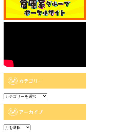
カテゴリー
カ
テ
ゴ
アーカイブ
リ
ー
ア
ー