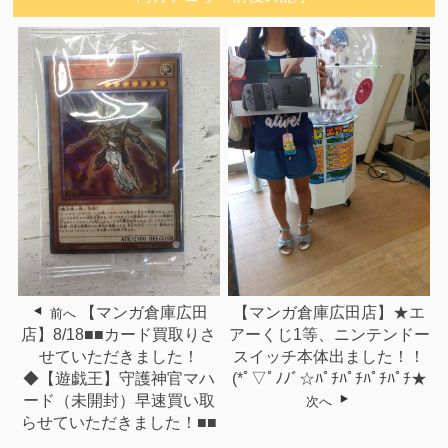
【マンガ倉庫広田店】★エ
【マンガ倉庫広田
前へ
アーくじ1等、ニンテンドー
店】8/18■■カード買取りさ
スイッチ本体出ました！！
せていただきました！
(*ﾟ▽ﾟﾉﾉﾞ☆ﾊﾟﾁﾊﾟﾁﾊﾟﾁﾊﾟﾁ★
◆【遊戯王】守護神官マハ
ード（未開封）早速買い取
次へ
らせていただきました！■■