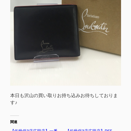
本日も沢山の買い取りお持ち込みお待ちしておりま
す♪
関連
【佐世保3店広田店】一番
【佐世保3店広田店】PS5