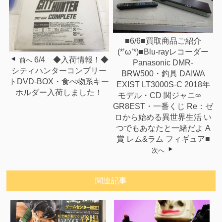
■6/6■買取商品ご紹介
(*’ω’*)■Blu-rayレコーダー
6/4 ◆入荷情報！◆
前へ
Panasonic DMR-
シティハンターコンプリー
BRW500・釣具 DAIWA
トDVD-BOX・食べ物系キー
EXIST LT3000S-C 2018年
ホルダー入荷しました！
モデル・CD 関ジャニ∞
GR8EST・一番くじ Re：ゼ
ロから始める異世界生活 い
つでもあなたと一緒だよ A
賞 レム&ラム フィギュア■
次へ
関連記事