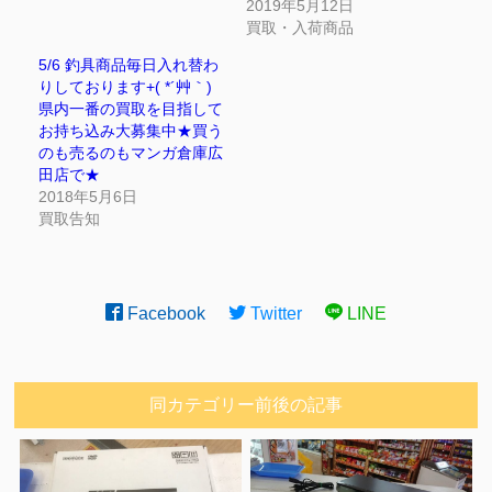
2019年5月12日
買取・入荷商品
5/6 釣具商品毎日入れ替わ
りしております+( *´艸｀)
県内一番の買取を目指して
お持ち込み大募集中★買う
のも売るのもマンガ倉庫広
田店で★
2018年5月6日
買取告知
Facebook
Twitter
LINE
同カテゴリー前後の記事