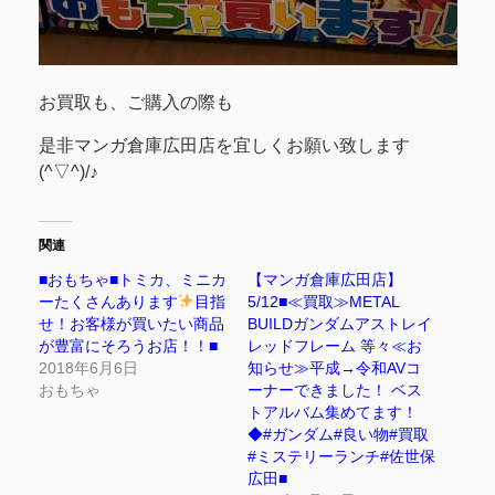
お買取も、ご購入の際も
是非マンガ倉庫広田店を宜しくお願い致します
(^▽^)/♪
関連
■おもちゃ■トミカ、ミニカ
【マンガ倉庫広田店】
ーたくさんあります
目指
5/12■≪買取≫METAL
せ！お客様が買いたい商品
BUILDガンダムアストレイ
が豊富にそろうお店！！■
レッドフレーム 等々≪お
2018年6月6日
知らせ≫平成→令和AVコ
おもちゃ
ーナーできました！ ベス
トアルバム集めてます！
◆#ガンダム#良い物#買取
#ミステリーランチ#佐世保
広田■