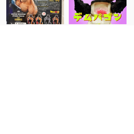
【大村店】7/24★本日より
【時津店】おもちゃSNS
〈アミューズ...
更新しました！【...