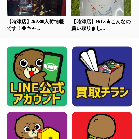
【時津店】4/23■入荷情報
【時津店】9/13★こんなの
です！◆キャ...
買い取りまし...