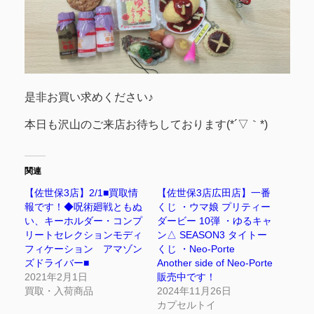
是非お買い求めください♪
本日も沢山のご来店お待ちしております(*´▽｀*)
関連
【佐世保3店】2/1■買取情
【佐世保3店広田店】一番
報です！◆呪術廻戦ともぬ
くじ ・ウマ娘 プリティー
い、キーホルダー・コンプ
ダービー 10弾 ・ゆるキャ
リートセレクションモディ
ン△ SEASON3 タイトー
フィケーション アマゾン
くじ ・Neo-Porte
ズドライバー■
Another side of Neo-Porte
2021年2月1日
販売中です！
買取・入荷商品
2024年11月26日
カプセルトイ