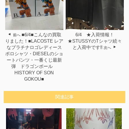
■6/4■こんなの買取
6/4 ★入荷情報！
前へ
りました！■LACOSTE レア
★STUSSYのTシャツ続々
なプラチナロゴレディース
と入荷中です‼
次へ
ポロシャツ・DIESELのショ
ートパンツ・一番くじ最新
弾 ドラゴンボール
HISTORY OF SON
GOKOU■
関連記事