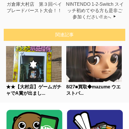
ガ倉庫大村店 第３回ベイ
NINTENDO 1-2-Switch スイ
ブレードバースト大会！！
ッチ初めてやる方も是非ご
参加ください!!
次へ
関連記事
★★【大村店】ゲームガチ
8/27■買取◆mazume ウエ
ャでA賞が出まし...
ストバ...