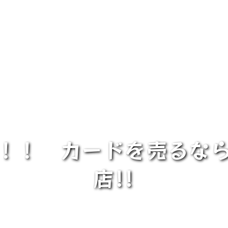
！！ カードを売るな
店!!