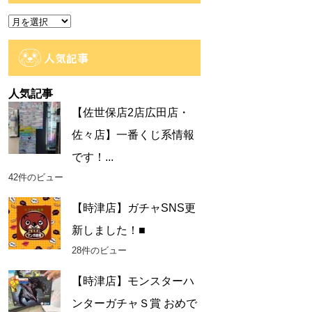
ー
ア
ー
カ
人気記事
イ
ブ
人気記事
【佐世保店2店広田店・
佐々店】一番くじ系情報
です！...
42件のビュー
【時津店】ガチャSNS更
新しました！■
28件のビュー
【時津店】モンスターハ
ンターガチャＳ賞 おめで