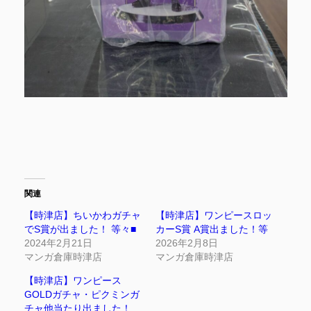
関連
【時津店】ちいかわガチャ
【時津店】ワンピースロッ
でS賞が出ました！ 等々■
カーS賞 A賞出ました！等
2024年2月21日
2026年2月8日
マンガ倉庫時津店
マンガ倉庫時津店
【時津店】ワンピース
GOLDガチャ・ピクミンガ
チャ他当たり出ました！