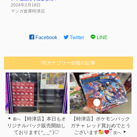
2024年2月18日
マンガ倉庫時津店
Facebook
Twitter
LINE
同カテゴリー前後の記事
【時津店】本日もオ
【時津店】ポケモンパック
前へ
リジナルパック販売開始し
ガチャ レッド賞おめでとう
ております‎( ᐢ_ _ᐢ )♡
ございます
ྀི
次へ