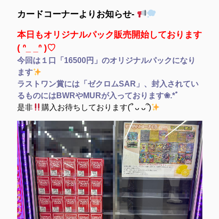
カードコーナーよりお知らせ-
本日もオリジナルパック販売開始しております‎
( ᐢ_ _ᐢ )♡
今回は１口「16500円」のオリジナルパックになり
ます
ラストワン賞には「ゼクロムSAR」、封入されてい
るものにはBWRやMURが入っております❀.*ﾟ
是非
購入お待ちしております(՞ ᴗ ᴗ՞)