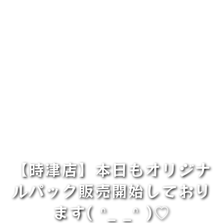
【時津店】本日もオリジナ
ルパック販売開始しており
ます‎( ᐢ_ _ᐢ )♡