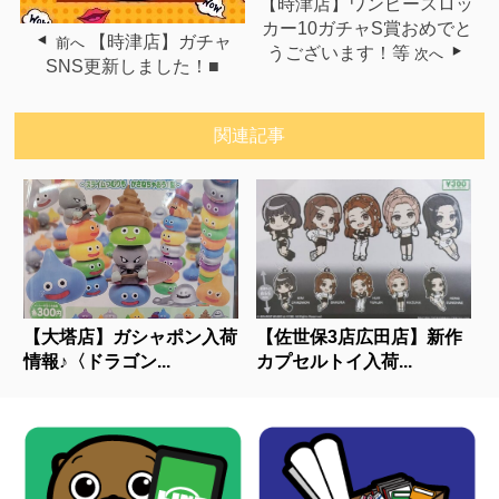
【時津店】ワンピースロッ
カー10ガチャS賞おめでと
【時津店】ガチャ
前へ
うございます！等
次へ
SNS更新しました！■
関連記事
【大塔店】ガシャポン入荷
【佐世保3店広田店】新作
情報♪〈ドラゴン...
カプセルトイ入荷...