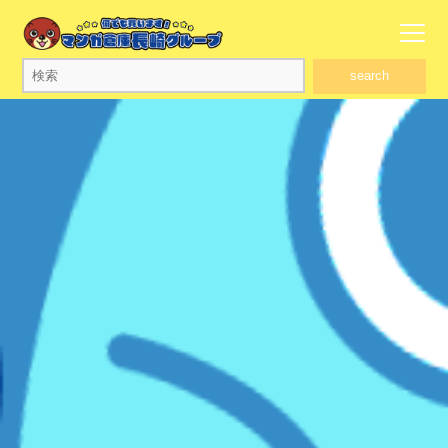
search