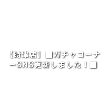
【時津店】■ガチャコーナ
ーSNS更新しました！■