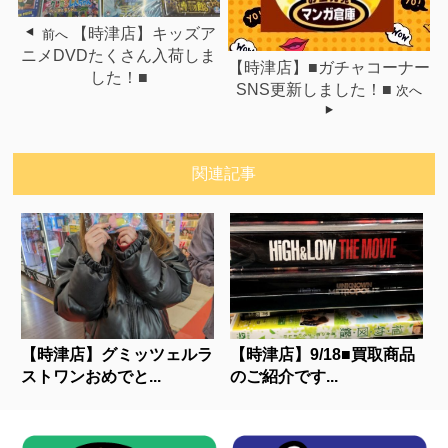
【時津店】キッズア
前へ
ニメDVDたくさん入荷しま
【時津店】■ガチャコーナー
した！■
SNS更新しました！■
次へ
関連記事
【時津店】グミッツェルラ
【時津店】9/18■買取商品
ストワンおめでと...
のご紹介です...