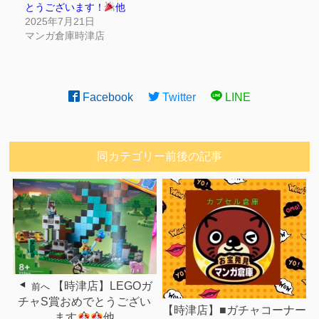
とうございます！
他
2025年7月21日
マンガ倉庫時津店
Facebook
Twitter
LINE
同カテゴリー前後の記事
【時津店】LEGOガ
前へ
チャS賞おめでとうござい
【時津店】■ガチャコーナー
ます
他