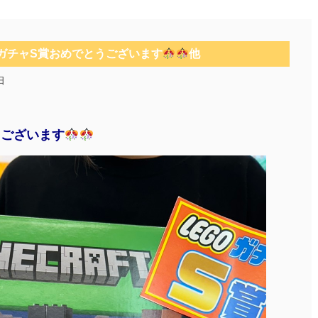
OガチャS賞おめでとうございます
他
日
うございます