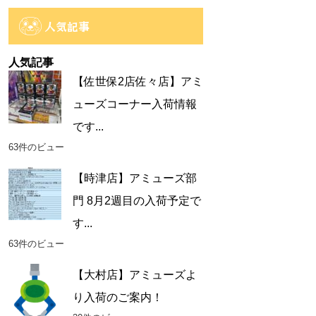
ー
カ
人気記事
イ
ブ
人気記事
【佐世保2店佐々店】アミ
ューズコーナー入荷情報
です...
63件のビュー
【時津店】アミューズ部
門 8月2週目の入荷予定で
す...
63件のビュー
【大村店】アミューズよ
り入荷のご案内！