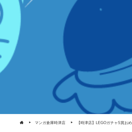
マンガ倉庫時津店
【時津店】LEGOガチャS賞お