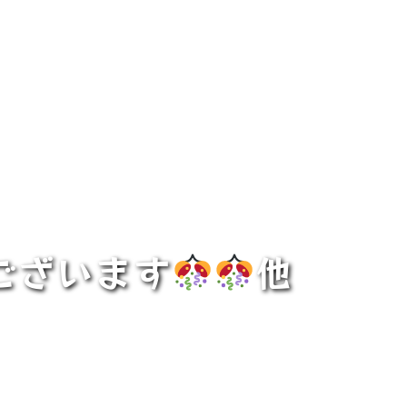
ございます
他