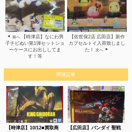
【時津店】なにわ男
【佐世保2店 広田店】新作
前へ
子チビぬい第1弾セットショ
カプセルトイ入荷致しまし
ーケースにお出ししてま
た！
次へ
す！等
関連記事
【時津店】10/12■買取商
【広田店】バンダイ 聖戦