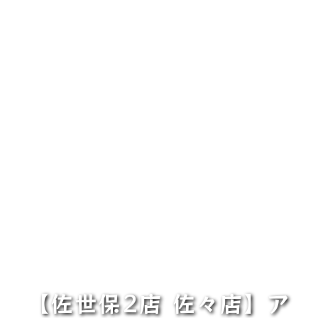
【佐世保2店 佐々店】ア