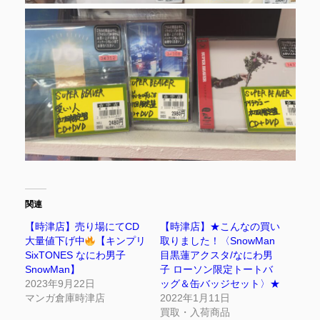
関連
【時津店】売り場にてCD
【時津店】★こんなの買い
大量値下げ中
【キンプリ
取りました！〈SnowMan
SixTONES なにわ男子
目黒蓮アクスタ/なにわ男
SnowMan】
子 ローソン限定トートバ
2023年9月22日
ッグ＆缶バッジセット〉★
マンガ倉庫時津店
2022年1月11日
買取・入荷商品