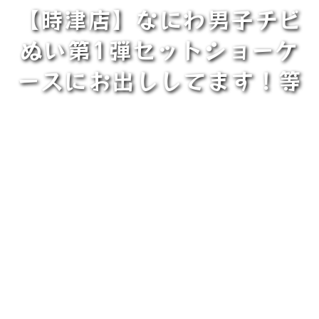
【時津店】なにわ男子チビ
ぬい第1弾セットショーケ
ースにお出ししてます！等