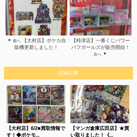
【大村店】ポケカ自
【時津店】一番くじパワー
前へ
販機更新しました！
パフガールズが販売開始！
次へ
関連記事
【大村店】6/2■買取情報で
【マンガ倉庫広田店】★買
す！◆ポケモ...
い取りました！《...