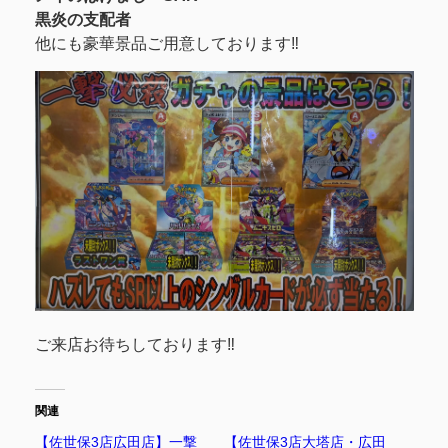
黒炎の支配者
他にも豪華景品ご用意しております‼
ご来店お待ちしております‼
関連
【佐世保3店広田店】一撃
【佐世保3店大塔店・広田