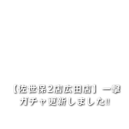
【佐世保2店広田店】一撃
ガチャ更新しました‼