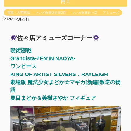
内！
買取・入荷商品
マンガ倉庫佐世保2店
マンガ倉庫佐々店
アミューズ
2026年2月27日
佐々店アミューズコーナー
呪術廻戦
Grandista-ZEN’IN NAOYA-
ワンピース
KING OF ARTIST SILVERS．RAYLEIGH
劇場版 魔法少女まどか☆マギカ[新編]叛逆の物
語
鹿目まどか＆美樹さやか フィギュア