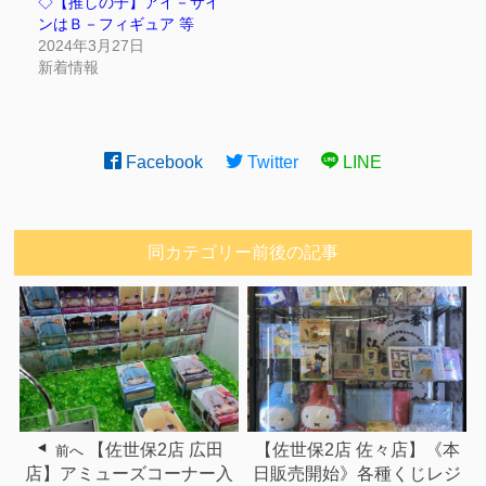
◇【推しの子】アイ－サイ
ンはＢ－フィギュア 等
2024年3月27日
新着情報
Facebook
Twitter
LINE
同カテゴリー前後の記事
【佐世保2店 広田
【佐世保2店 佐々店】《本
前へ
店】アミューズコーナー入
日販売開始》各種くじレジ