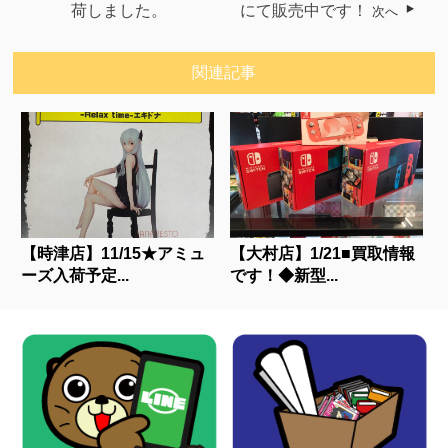
荷しました。
にて販売中です！
次へ
関連記事
【時津店】11/15★アミュ
【大村店】1/21■買取情報
ーズ入荷予定...
です！◆新型...