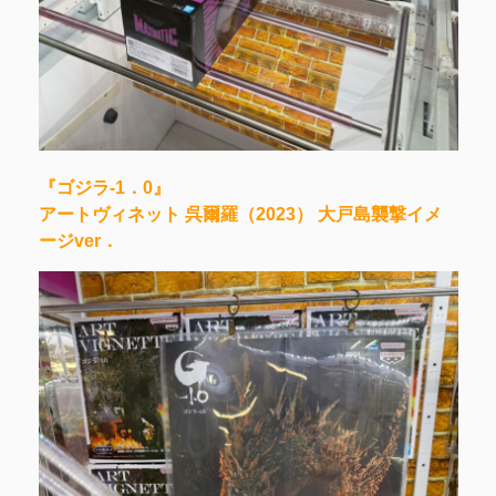
『ゴジラ-1．0』
アートヴィネット 呉爾羅（2023） 大戸島襲撃イメ
ージver．