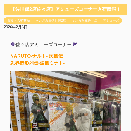
【佐世保2店佐々店】アミューズコーナー入荷情報！
買取・入荷商品
マンガ倉庫佐世保2店
マンガ倉庫佐々店
アミューズ
2026年2月6日
佐々店アミューズコーナー
NARUTO-ナルト- 疾風伝
忍界造形列伝-波風ミナト-