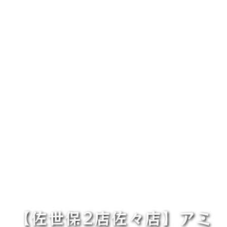
【佐世保2店佐々店】アミ