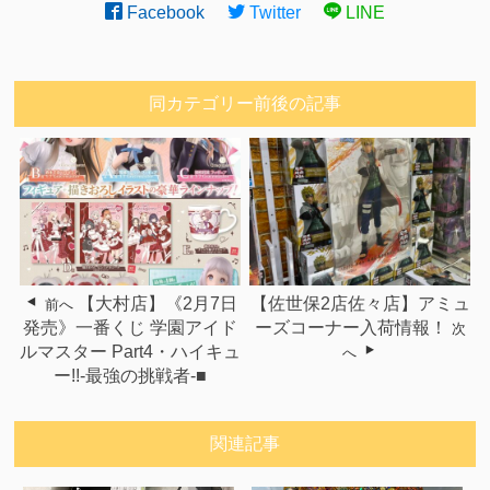
Facebook
Twitter
LINE
同カテゴリー前後の記事
【大村店】《2月7日
【佐世保2店佐々店】アミュ
前へ
発売》一番くじ 学園アイド
ーズコーナー入荷情報！
次
ルマスター Part4・ハイキュ
へ
ー!!-最強の挑戦者-■
関連記事