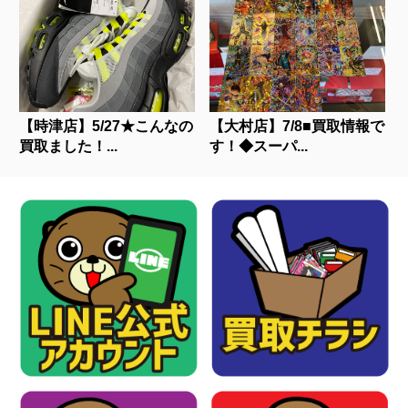
【時津店】5/27★こんなの
【大村店】7/8■買取情報で
買取ました！...
す！◆スーパ...