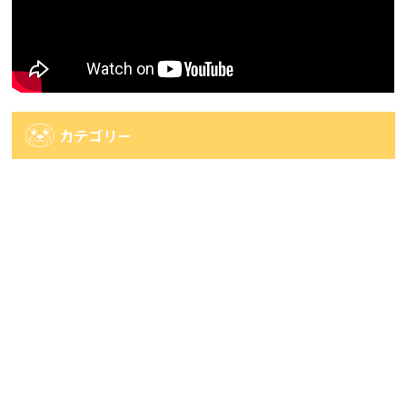
カテゴリー
カ
テ
ゴ
アーカイブ
リ
ー
ア
ー
カ
人気記事
イ
ブ
人気記事
【時津店】ファッション100ガチャＳ賞出ま