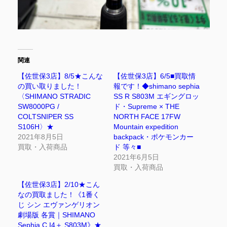
関連
【佐世保3店】8/5★こんな
【佐世保3店】6/5■買取情
の買い取りました！
報です！◆shimano sephia
〈SHIMANO STRADIC
SS R S803M エギングロッ
SW8000PG /
ド・Supreme × THE
COLTSNIPER SS
NORTH FACE 17FW
S106H〉★
Mountain expedition
2021年8月5日
backpack・ポケモンカー
買取・入荷商品
ド 等々■
2021年6月5日
買取・入荷商品
【佐世保3店】2/10★こん
なの買取ました！《1番く
じ シン エヴァンゲリオン
劇場版 各賞｜SHIMANO
Sephia C I4＋ S803M》★