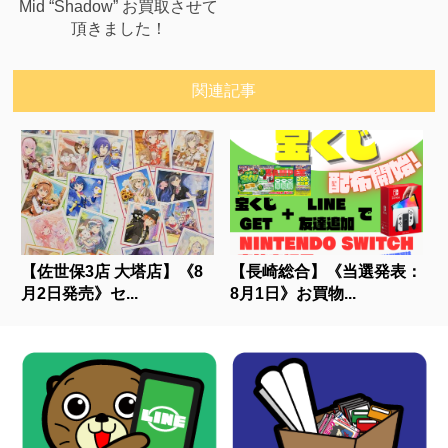
Mid “Shadow” お買取させて
頂きました！
関連記事
【佐世保3店 大塔店】《8
【長崎総合】《当選発表：
月2日発売》セ...
8月1日》お買物...