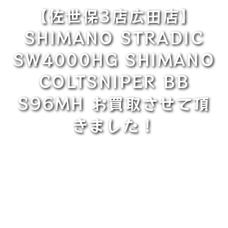
【佐世保3店広田店】
SHIMANO STRADIC
SW4000HG SHIMANO
COLTSNIPER BB
S96MH お買取させて頂
きました！