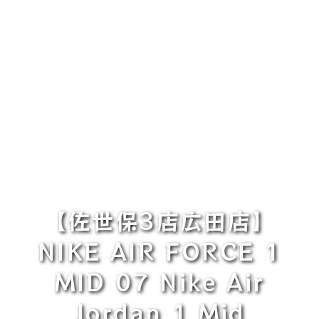
【佐世保3店広田店】
NIKE AIR FORCE 1
MID 07 Nike Air
Jordan 1 Mid