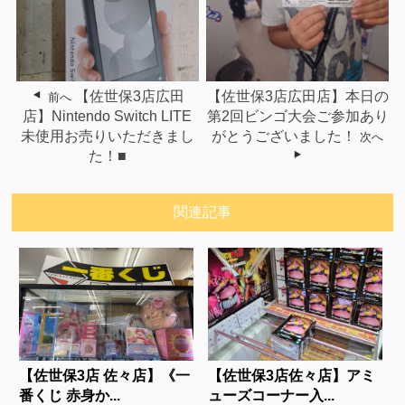
【佐世保3店広田
【佐世保3店広田店】本日の
前へ
店】Nintendo Switch LITE
第2回ビンゴ大会ご参加あり
未使用お売りいただきまし
がとうございました！
次へ
た！■
関連記事
【佐世保3店 佐々店】《一
【佐世保3店佐々店】アミ
番くじ 赤身か...
ューズコーナー入...