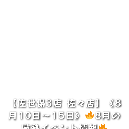
【佐世保3店 佐々店】《8
月10日～15日》
8月の
激熱イベント情報