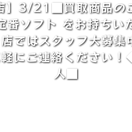
店】3/21■買取商品の
定番ソフト をお持ちい
店ではスタッフ大募集
軽にご連絡ください！
人■