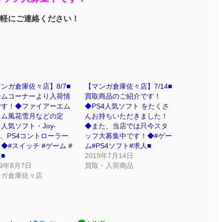
軽にご連絡ください！
ンガ倉庫佐々店】8/7■
【マンガ倉庫佐々店】7/14■
ームコーナーより入荷情
買取商品のご紹介です！
です！◆ファイアーエム
◆PS4人気ソフト をたくさ
レム風花雪月などの定
んお持ちいただきました！
人気ソフト・Joy-
◆また、当店では只今スタ
n、PS4コントローラー
ッフ大募集中です！◆#ゲー
◆#スイッチ #ゲーム #
ム#PS4ソフト#求人■
■
2019年7月14日
19年8月7日
買取・入荷商品
ンガ倉庫佐々店