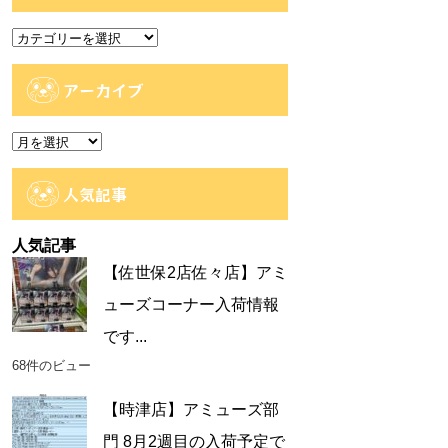
カ
テ
ゴ
アーカイブ
リ
ー
ア
ー
カ
人気記事
イ
ブ
人気記事
【佐世保2店佐々店】アミ
ューズコーナー入荷情報
です...
68件のビュー
【時津店】アミューズ部
門 8月2週目の入荷予定で