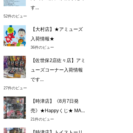
す...
52件のビュー
【大村店】★アミューズ
入荷情報★
36件のビュー
【佐世保2店佐々店】アミ
ューズコーナー入荷情報
です...
27件のビュー
【時津店】《8月7日発
売》★Happyくじ★ MA...
21件のビュー
【時津店】トイストーリ