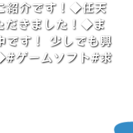
ご紹介です！◆任天
ただきました！◆ま
中です！ 少しでも興
◆#ゲームソフト#求