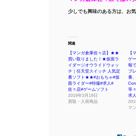
少しでも興味のある方は、
お気
関連
【マンガ倉庫佐々店】★★
【マ
買い取りました！★仮面ラ
ゲ
イダージオウライドウォッ
報
チ｜任天堂スイッチ 人気定
ブ
番ソフト★★#おもちゃ#仮
番、
面ライダー#特撮#求人#
Co
佐々店#ゲームソフト
等々
2019年3月19日
求人
買取・入荷商品
20
マ