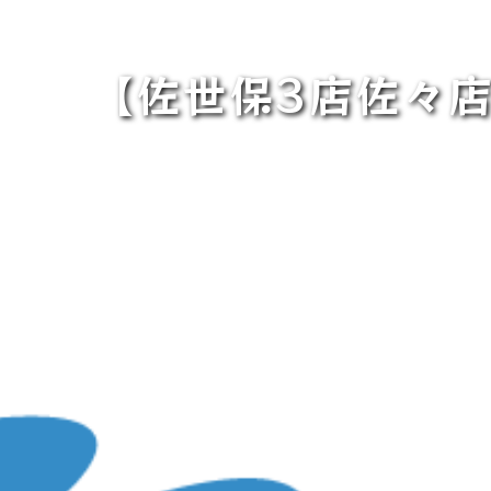
【佐世保3店佐々