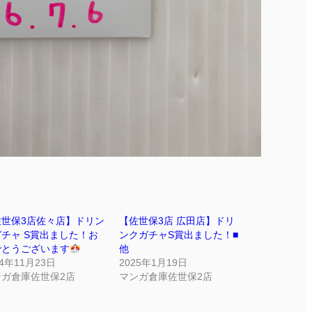
佐世保3店佐々店】ドリン
【佐世保3店 広田店】ドリ
チャ S賞出ました！お
ンクガチャS賞出ました！■
でとうございます
他
24年11月23日
2025年1月19日
ンガ倉庫佐世保2店
マンガ倉庫佐世保2店