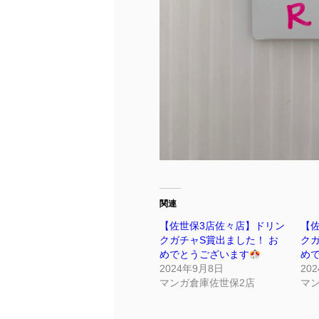
関連
【佐世保3店佐々店】ドリン
【
クガチャS賞出ました！ お
クガ
めでとうございます
め
2024年9月8日
20
マンガ倉庫佐世保2店
マ