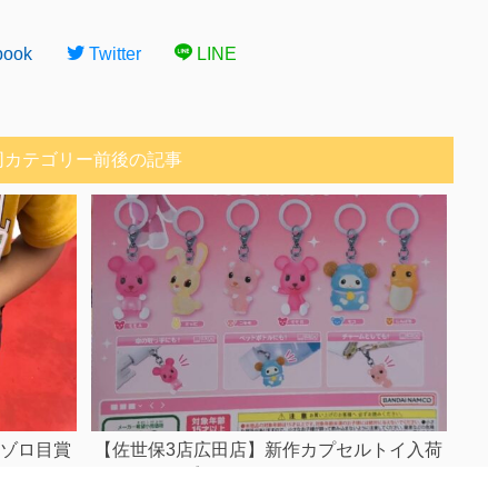
book
Twitter
LINE
同カテゴリー前後の記事
 ゾロ目賞
【佐世保3店広田店】新作カプセルトイ入荷
しました！《PostPet めじるしアクセサリー