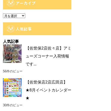
ゴ
アーカイブ
リ
ー
ア
ー
カ
人気記事
イ
ブ
人気記事
【佐世保2店佐々店】アミ
ューズコーナー入荷情報
です...
56件のビュー
【佐世保店2店広田店】
★8月イベントカレンダー
★
30件のビュー