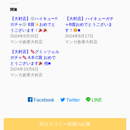
関連
【大村店】
ハイキュー!!
【大村店】ハイキューガチ
ガチャ
B賞
おめでと
ャB賞おめでとうございま
うございます！
す！
■
2024年8月25日
2024年8月17日
マンガ倉庫大村店
マンガ倉庫大村店
【大村店】
グミッツェル
ガチャ
A.B.C賞 おめで
とうございます
他■
2024年10月6日
マンガ倉庫大村店
Facebook
Twitter
LINE
同カテゴリー前後の記事