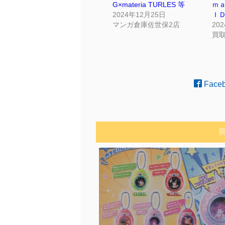
G×materia TURLES 等
ｍ
2024年12月25日
ＩＤ
マンガ倉庫佐世保2店
20
買
Face