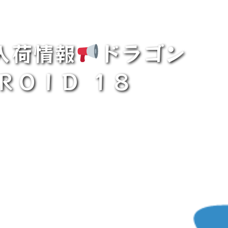
入荷情報
ドラゴン
ＲＯＩＤ １８