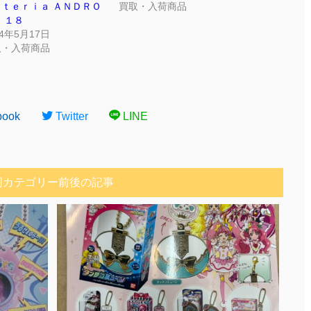
ａｔｅｒｉａ ＡＮＤＲＯ
買取・入荷商品
 １８
24年5月17日
取・入荷商品
book
Twitter
LINE
同カテゴリー前後の記事