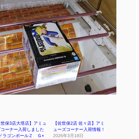
佐世保3店大塔店】アミュ
【佐世保2店 佐々店】アミ
ズコーナー入荷しました
ューズコーナー入荷情報！
ドラゴンボールＺ Ｇ×
2026年3月18日