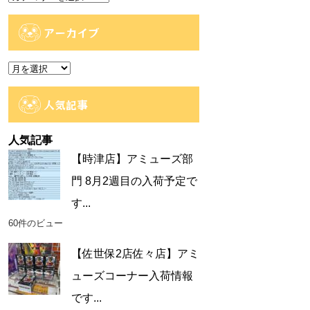
テ
ゴ
アーカイブ
リ
ー
ア
ー
カ
人気記事
イ
ブ
人気記事
【時津店】アミューズ部
門 8月2週目の入荷予定で
す...
60件のビュー
【佐世保2店佐々店】アミ
ューズコーナー入荷情報
です...