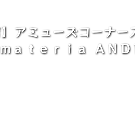
店】アミューズコーナー
×ｍａｔｅｒｉａ ＡＮＤ