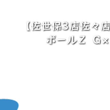
【佐世保3店佐々
ボールＺ Ｇ