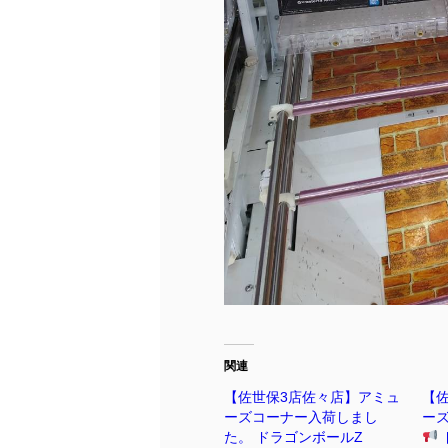
関連
【佐世保3店佐々店】アミュ
【
ーズコーナー入荷しまし
ー
た。 ドラゴンボールZ