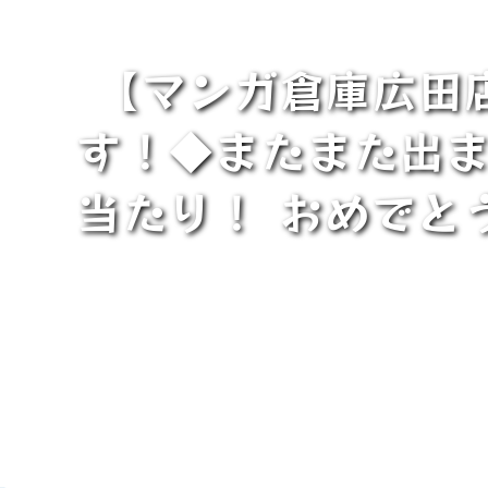
【マンガ倉庫広田
す！◆またまた出ま
当たり！ おめでと