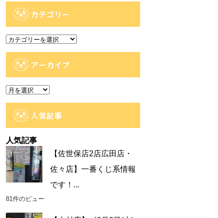
カテゴリー
カ
テ
ゴ
アーカイブ
リ
ー
ア
ー
カ
人気記事
イ
ブ
人気記事
【佐世保店2店広田店・
佐々店】一番くじ系情報
です！...
81件のビュー