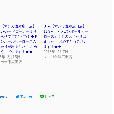
★【マンガ倉庫広田店】
★★【マンガ倉庫広田店】
/15■カードコーナーより
12/7■『ドラゴンボールヒー
らせです(*^▽^*)！◆ド
ローズ』くじの大当たり出
ゴンボールヒーローズの
ました！ おめでとうござい
当たりが出ました！ おめ
ます！★★
とうございます！★★
2018年12月7日
18年12月15日
マンガ倉庫広田店
ンガ倉庫広田店
book
Twitter
LINE