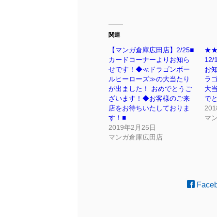
関連
【マンガ倉庫広田店】2/25■
★
カードコーナーよりお知ら
12
せです！◆≪ドラゴンボー
お知
ルヒーローズ≫の大当たり
ラ
が出ました！ おめでとうご
大
ざいます！◆お客様のご来
で
店をお待ちいたしておりま
20
す！■
マ
2019年2月25日
マンガ倉庫広田店
Face