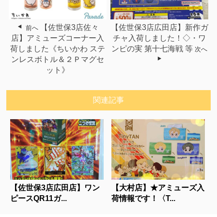
【佐世保3店佐々
【佐世保3店広田店】新作ガ
前へ
店】アミューズコーナー入
チャ入荷しました！◇・ワ
荷しました《ちいかわ ステ
ンピの実 第十七海戦 等
次へ
ンレスボトル＆２Ｐマグセ
ット》
関連記事
【佐世保3店広田店】ワン
【大村店】★アミューズ入
ピースQR11ガ...
荷情報です！〈T...