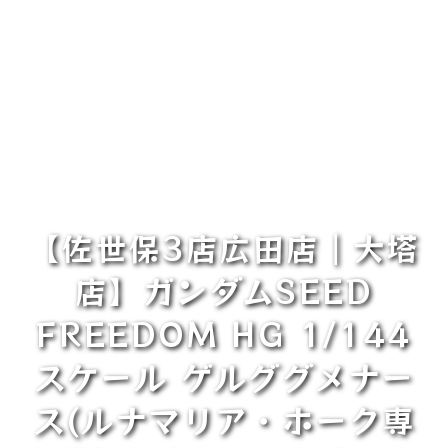
【佐世保3店広田店｜大塔
店】ガンダムSEED
FREEDOM HG 1/144
スケール ゲルググメナー
ス(ルナマリア・ホーク専