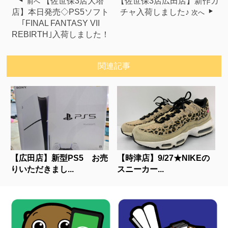
【佐世保3店大塔
【佐世保3店広田店】新作ガ
前へ
店】本日発売◇PS5ソフト
チャ入荷しました♪
次へ
｢FINAL FANTASY VII
REBIRTH｣入荷しました！
関連記事
【広田店】新型PS5 お売
【時津店】9/27★NIKEの
りいただきまし...
スニーカー...