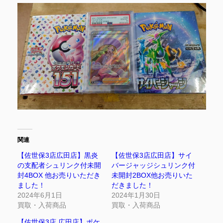
関連
【佐世保3店広田店】黒炎
【佐世保3店広田店】サイ
の支配者シュリンク付未開
バージャッジシュリンク付
封4BOX 他お売りいただき
未開封2BOX他お売りいた
ました！
だきました！
2024年6月1日
2024年1月30日
買取・入荷商品
買取・入荷商品
【佐世保3店 広田店】ポケ