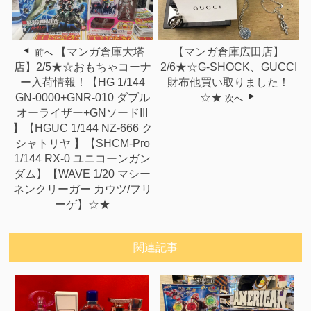
【マンガ倉庫広田店】
【マンガ倉庫大塔
前へ
2/6★☆G-SHOCK、GUCCI
店】2/5★☆おもちゃコーナ
財布他買い取りました！
ー入荷情報！【HG 1/144
☆★
GN-0000+GNR-010 ダブル
次へ
オーライザー+GNソードIII
】【HGUC 1/144 NZ-666 ク
シャトリヤ 】【SHCM-Pro
1/144 RX-0 ユニコーンガン
ダム】【WAVE 1/20 マシー
ネンクリーガー カウツ/フリ
ーゲ】☆★
関連記事