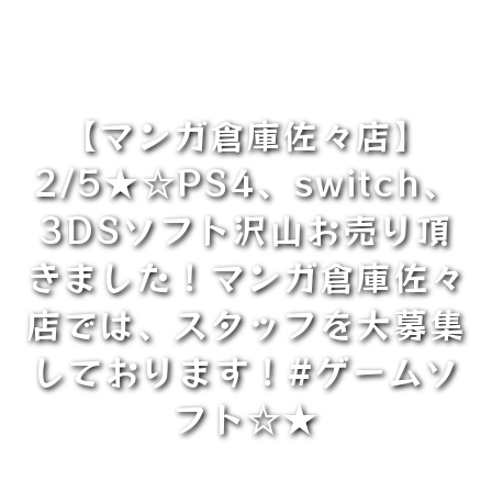
【マンガ倉庫佐々店】
2/5★☆PS4、switch、
3DSソフト沢山お売り頂
きました！マンガ倉庫佐々
店では、スタッフを大募集
しております！#ゲームソ
フト☆★