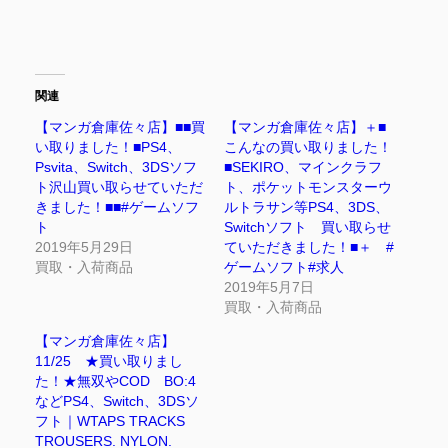
関連
【マンガ倉庫佐々店】■■買
【マンガ倉庫佐々店】＋■
い取りました！■PS4、
こんなの買い取りました！
Psvita、Switch、3DSソフ
■SEKIRO、マインクラフ
ト沢山買い取らせていただ
ト、ポケットモンスターウ
きました！■■#ゲームソフ
ルトラサン等PS4、3DS、
ト
Switchソフト 買い取らせ
2019年5月29日
ていただきました！■＋ #
買取・入荷商品
ゲームソフト#求人
2019年5月7日
買取・入荷商品
【マンガ倉庫佐々店】
11/25 ★買い取りまし
た！★無双やCOD BO:4
などPS4、Switch、3DSソ
フト｜WTAPS TRACKS
TROUSERS. NYLON.