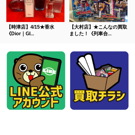
【時津店】4/15★香水
【大村店】★こんなの買取
《Dior｜GI...
ました！《列車合...