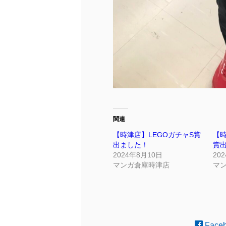
関連
【時津店】LEGOガチャS賞
【時
出ました！
賞出
2024年8月10日
20
マンガ倉庫時津店
マ
Face