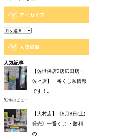
テ
ゴ
アーカイブ
リ
ー
ア
ー
カ
人気記事
イ
ブ
人気記事
【佐世保店2店広田店・
佐々店】一番くじ系情報
です！...
81件のビュー
【大村店】《8月8日(土)
発売》一番くじ ・勝利
の...