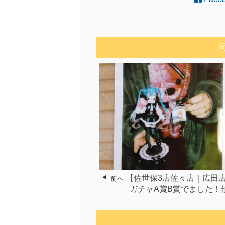
【佐世保3店佐々店｜広田
前へ
ガチャA賞B賞でました！