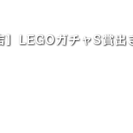
店】LEGOガチャS賞出