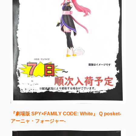
『劇場版 SPY×FAMILY CODE: White』 Q posket-
アーニャ・フォージャー-