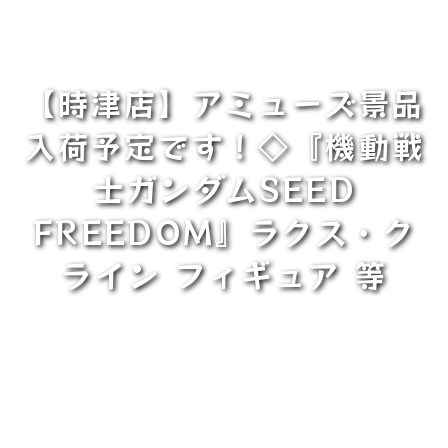
【時津店】アミューズ景品
入荷予定です！◇『機動戦
士ガンダムSEED
FREEDOM』ラクス・ク
ライン フィギュア 等