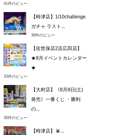
41件のビュー
【時津店】1/10challenge
ガチャ ラスト...
38件のビュー
【佐世保店2店広田店】
★8月イベントカレンダー
★
33件のビュー
【大村店】《8月8日(土)
発売》一番くじ ・勝利
の...
30件のビュー
【時津店】
...