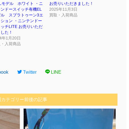
Lモデル ホワイト ・ニ
お売りいただきました！
ンドースイッチ有機EL
2025年11月3日
デル スプラトゥーン3エ
買取・入荷商品
ィション ・ニンテンドー
ッチLITE お売りいただ
ました！
24年1月20日
取・入荷商品
book
Twitter
LINE
同カテゴリー前後の記事