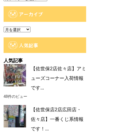
テ
ゴ
アーカイブ
リ
ー
ア
ー
カ
人気記事
イ
ブ
人気記事
【佐世保2店佐々店】アミ
ューズコーナー入荷情報
です...
48件のビュー
【佐世保店2店広田店・
佐々店】一番くじ系情報
です！...