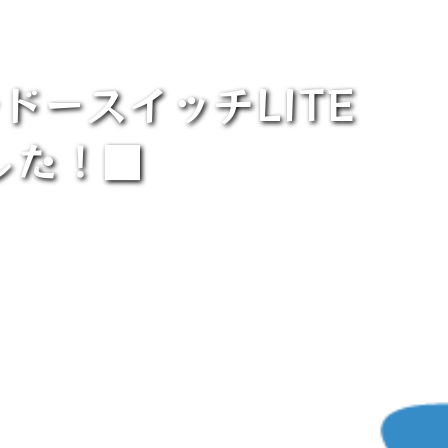
ースイッチLITE
した！■