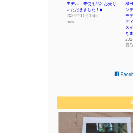
モデル 未使用品》お売り
機E
いただきました！■
ンテ
2024年11月15日
モ
new
デ
スイ
き
20
買
Face