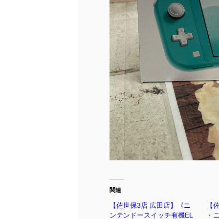
関連
【佐世保3店 広田店】《ニ
【
ンテンドースイッチ有機EL
・