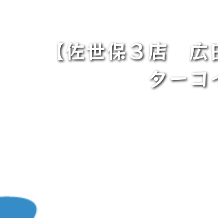
【佐世保３店 広
ターコ