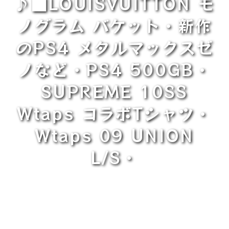
♪■LOUISVUITTON モ
ノグラム バケット・新作
のPS4 メタルマックスゼ
ノなど・PS4 500GB・
SUPREME 10SS
Wtaps コラボTシャツ・
Wtaps 09 UNION
L/S・