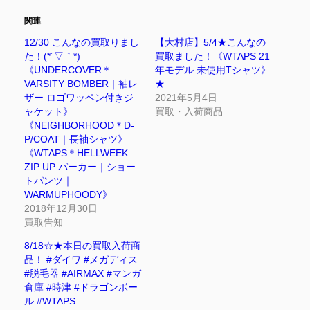
関連
12/30 こんなの買取りまし
【大村店】5/4★こんなの
た！(*´▽｀*)
買取ました！《WTAPS 21
《UNDERCOVER＊
年モデル 未使用Tシャツ》
VARSITY BOMBER｜袖レ
★
ザー ロゴワッペン付きジ
2021年5月4日
ャケット》
買取・入荷商品
《NEIGHBORHOOD＊D-
P/COAT｜長袖シャツ》
《WTAPS＊HELLWEEK
ZIP UP パーカー｜ショー
トパンツ｜
WARMUPHOODY》
2018年12月30日
買取告知
8/18☆★本日の買取入荷商
品！ #ダイワ #メガディス
#脱毛器 #AIRMAX #マンガ
倉庫 #時津 #ドラゴンボー
ル #WTAPS