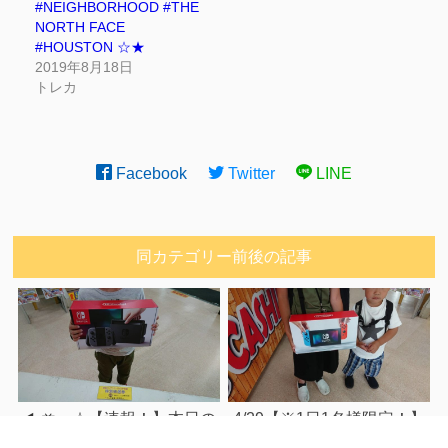
#NEIGHBORHOOD #THE
NORTH FACE
#HOUSTON ☆★
2019年8月18日
トレカ
Facebook
Twitter
LINE
同カテゴリー前後の記事
☆【速報！】本日の
4/29【※1日1名様限定！】
前へ
1日1名様限定！SWITHC２
SWITHC 2万円販売抽選