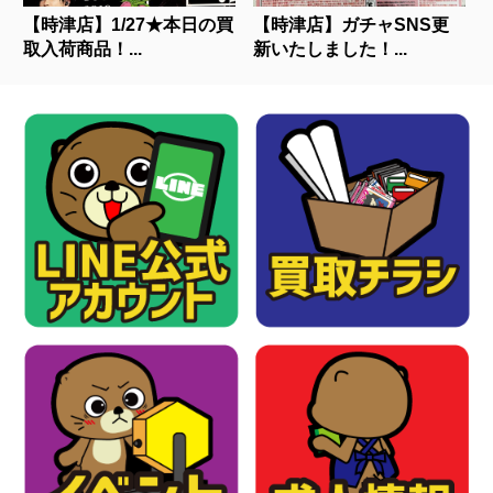
【時津店】1/27★本日の買
【時津店】ガチャSNS更
取入荷商品！...
新いたしました！...