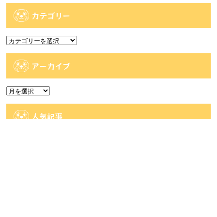
カテゴリー
カ
テ
ゴ
アーカイブ
リ
ー
ア
ー
カ
人気記事
イ
ブ
人気記事
【時津店】アミューズ部門 8月2週目の入荷予
定です...
53件のビュー
【佐世保2店佐々店】アミューズコーナー入荷