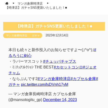
マンガ倉庫時津店
【時津店】ガチャSNS更新いたしました！■
【時津店】ガチャSNS更新いたしました！■
2023年12月14日
マンガ倉庫時津店
ガチャ
本日も続々と新作投入のお知らせですよ〜(｣^o^)｣
#
るろうに剣心
・ラバーマスコット
#チュッパチャプス
・ﾐﾆﾁｭｱｺﾚｸｼｮﾝ THE BEST
#カセットコンロ
#ジェオ
チャム
・ならぶんです2
#マンガ倉庫時津店
#カプセル倉庫
#
ガチャ
pic.twitter.com/lsDVnh17yM
— マンガ倉庫長崎時津店 カプセル倉庫
(@mansotogitu_gp)
December 14, 2023