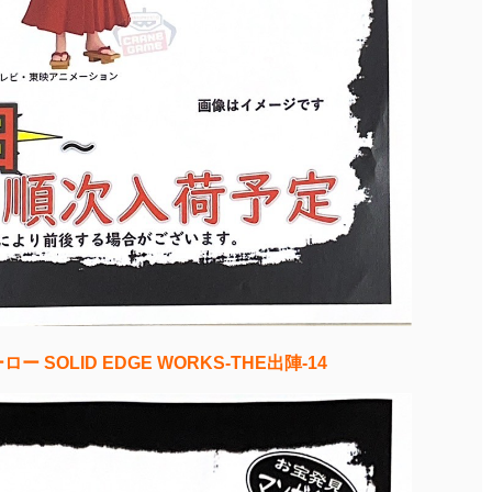
SOLID EDGE WORKS-THE出陣-14