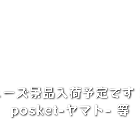
ーズ景品入荷予定です
posket-ヤマト- 等