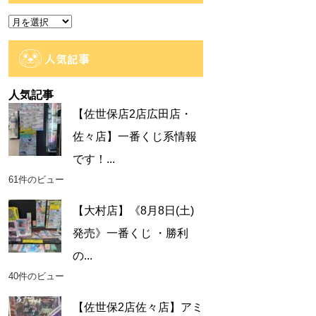
ー
ア
ー
カ
人気記事
イ
ブ
人気記事
【佐世保店2店広田店・
佐々店】一番くじ系情報
です！...
61件のビュー
【大村店】《8月8日(土)
発売》一番くじ ・勝利
の...
40件のビュー
【佐世保2店佐々店】アミ