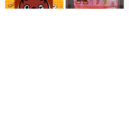
【佐々店】新作ガシャポン
入荷しました！◇おやつカ
【時津店】ガチャ
前へ
ンパニー ブタメンミニチュ
SNS更新いたしました！■
アチャーム～スぺシャル～
次へ
関連記事
【佐世保3店 広田店】ガチ
【佐々店】ドリンクガチャ