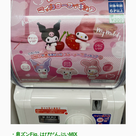
・肩ズンFig. はぴだんぶいMIX