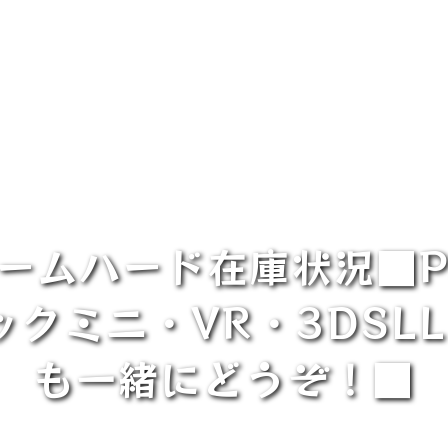
ゲームハード在庫状況■PS
クミニ・VR・3DSLL
も一緒にどうぞ！■