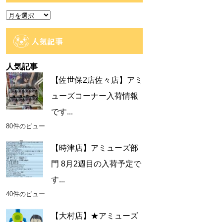
ー
ア
ー
カ
人気記事
イ
ブ
人気記事
【佐世保2店佐々店】アミ
ューズコーナー入荷情報
です...
80件のビュー
【時津店】アミューズ部
門 8月2週目の入荷予定で
す...
40件のビュー
【大村店】★アミューズ