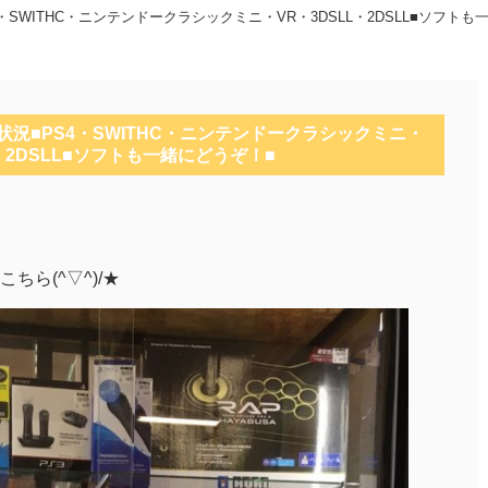
・SWITHC・ニンテンドークラシックミニ・VR・3DSLL・2DSLL■ソフトも
状況■PS4・SWITHC・ニンテンドークラシックミニ・
L・2DSLL■ソフトも一緒にどうぞ！■
ら(^▽^)/★